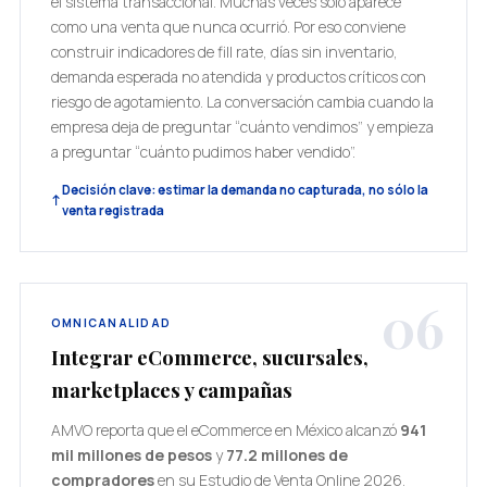
el sistema transaccional. Muchas veces sólo aparece
como una venta que nunca ocurrió. Por eso conviene
construir indicadores de fill rate, días sin inventario,
demanda esperada no atendida y productos críticos con
riesgo de agotamiento. La conversación cambia cuando la
empresa deja de preguntar “cuánto vendimos” y empieza
a preguntar “cuánto pudimos haber vendido”.
Decisión clave: estimar la demanda no capturada, no sólo la
venta registrada
06
OMNICANALIDAD
Integrar eCommerce, sucursales,
marketplaces y campañas
AMVO reporta que el eCommerce en México alcanzó
941
mil millones de pesos
y
77.2 millones de
compradores
en su Estudio de Venta Online 2026.