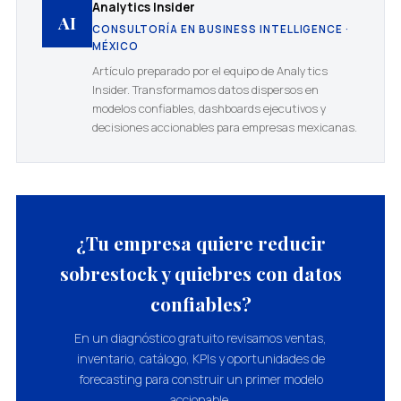
Analytics Insider
AI
CONSULTORÍA EN BUSINESS INTELLIGENCE ·
MÉXICO
Artículo preparado por el equipo de Analytics
Insider. Transformamos datos dispersos en
modelos confiables, dashboards ejecutivos y
decisiones accionables para empresas mexicanas.
¿Tu empresa quiere reducir
sobrestock y quiebres con datos
confiables?
En un diagnóstico gratuito revisamos ventas,
inventario, catálogo, KPIs y oportunidades de
forecasting para construir un primer modelo
accionable.