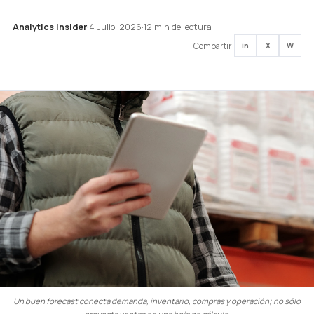
Analytics Insider
·
4 Julio, 2026
·
12 min de lectura
Compartir:
in
X
W
Un buen forecast conecta demanda, inventario, compras y operación; no sólo